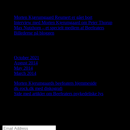
Recent Posts
Morten Kjærumgaard Reumert er gået bort
Interview med Morten Kjerumgaard om Peter Thorup
Max Nutzhorn – et specielt medlem af Beefeaters
Billederne på bloggen
Archives
October 2021
August 2014
May 2014
March 2014
Morten Kjerumgaards beefeaters hjemmeside
dk-rock.dk med diskografi
Side med artikler om Beefeaters psykedeliske lys
Tilmeld dig bloggen
Meld din email til og få den næste blogpost direkte i mailbakken.
Email