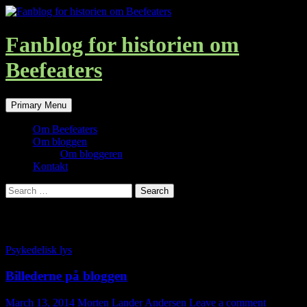
Skip
to
content
Fanblog for historien om
Beefeaters
Search
Primary Menu
Om Beefeaters
Om bloggen
Om bloggeren
Kontakt
Search
for:
Category Archives: Psykedelisk lys
Psykedelisk lys
Billederne på bloggen
March 13, 2014
Morten Lander Andersen
Leave a comment