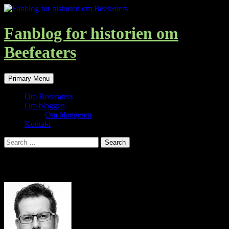
Skip
to
content
Fanblog for historien om
Beefeaters
Search
Primary Menu
Om Beefeaters
Om bloggen
Om bloggeren
Kontakt
Search
for:
Om bloggeren