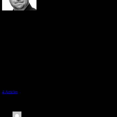
Morten Lander Andersen
Cand.mag i historie og religion. Jeg er meget interesseret i musikken
og musikkulturen i 1960'erne-1970'erne. Det er en tid, hvor
musikken går fra underholdning til kunst. Hvor grænser testes og
hvor en helt særlig energi udfoldes. Det er en energikilde, som
inspirere mange den dag i dag. Jeg holder gerne foredrag om
musikken og tiden især om: Mods and Rockers, Psykedelisk kultur,
Skinheadkultur, Punk, Ska og Reggae. og især om grupper som:
Pink Floyd, Syd Barrett, The Who, The Rolling Stones, The Pretty
Things, The Small Faces og selvfølgelig om danske Beefeaters og
deres tid. Hvis du vil vide mere om mig, er du meget velkommen til
at besøge min profil på LinkedIn:
http://www.linkedin.com/in/mortenlanderandersen
4 Articles
2 thoughts on “Om bloggeren”