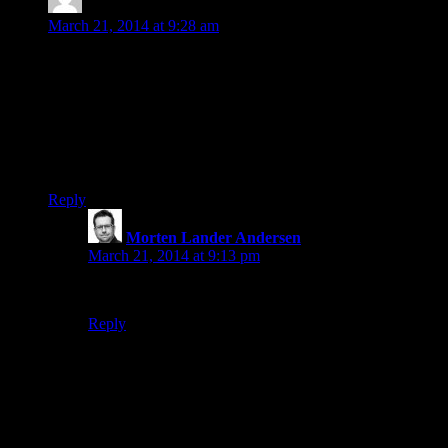
Erik Sejer Rasmussen
says:
March 21, 2014 at 9:28 am
Rigtig godt projekt. Jeg skalse at samle mine indtryk fra
Grifflen, Multi Maren og HUSET i Aalborg. Fra Pepino på
Sankt Hans Torv. Fra Gråbrødre Torv, Fælledparken ogde
mange gange jeg har hørt og oplevet Peter Thorup. Pøj pø
med projektet.
Mvh Erik Sejer
Reply
Morten Lander Andersen
says:
March 21, 2014 at 9:13 pm
Tusind tak, Erik. Al materiale er meget velkommen.
Reply
Leave a Reply
Your email address will not be published.
Required fields are
marked
*