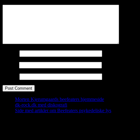
Comment
*
Name
*
Email
*
Website
Morten Kjerumgaards beefeaters hjemmeside
dk-rock.dk med diskografi
Side med artikler om Beefeaters psykedeliske lys
Tilmeld dig bloggen
Meld din email til og få den næste blogpost direkte i mailbakken.