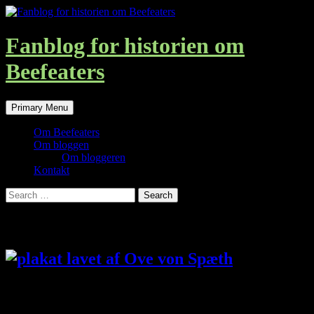
Skip
to
content
Fanblog for historien om
Beefeaters
Search
Primary Menu
Om Beefeaters
Om bloggen
Om bloggeren
Kontakt
Search
for:
Om bloggen
Giv en
hånd!
Beefeaters er en de mest oversete danske bands i Danmarks