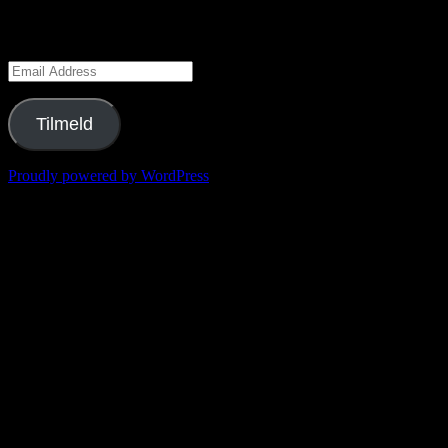
Meld din email til og få den næste blogpost direkte i mailbakken.
Email
Address
Tilmeld
Proudly powered by WordPress