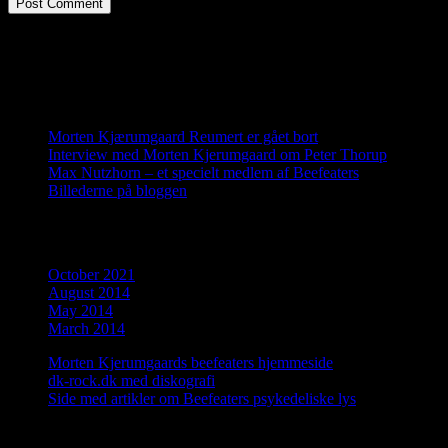
Translator
Recent Posts
Morten Kjærumgaard Reumert er gået bort
Interview med Morten Kjerumgaard om Peter Thorup
Max Nutzhorn – et specielt medlem af Beefeaters
Billederne på bloggen
Archives
October 2021
August 2014
May 2014
March 2014
Morten Kjerumgaards beefeaters hjemmeside
dk-rock.dk med diskografi
Side med artikler om Beefeaters psykedeliske lys
Tilmeld dig bloggen