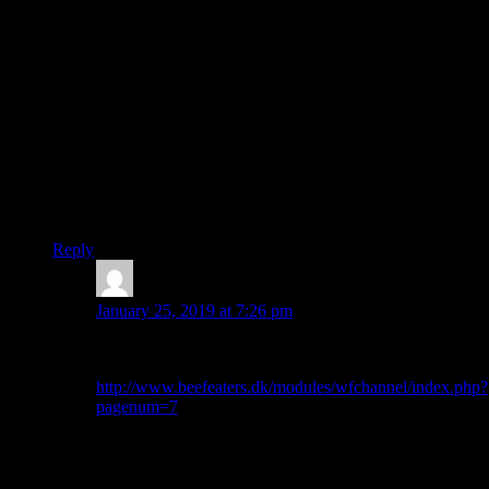
playliste siden jeg startede med at lytte til dem da min
storebror hjembragte “ Meet you there” engang i 69 måske
hvor jeg var 14 år. At de var nyskabende er lidt nyt for mig
fordi jeg altid har betragtet dem som moderne ( dengang)
blues fortolkere. Muddy Waters Stormy monday og Pappa’s
Got A brand new bag etc. Da de var unge var blues allerede
gammel.
Hvem af de gamle band medlemmer lever egentlig? Kunne
være sjovt hvis de bidrog til fortællingen.
Vh
Kim Høite
Reply
Kim Høite
says:
January 25, 2019 at 7:26 pm
Har lært meget mere nu efter at jeg er begyndt st
udforske
http://www.beefeaters.dk/modules/wfchannel/index.php?
pagenum=7
Beefeaters egen hjemmeside. Kan anbefales. Er ikke
klar over om det er Morten Kjærrumgård der selv
administrerer den.