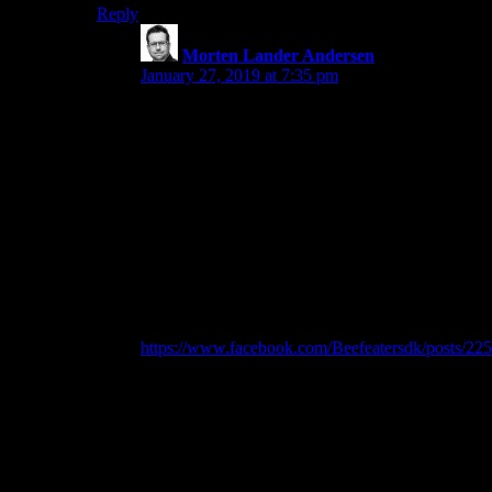
Reply
Morten Lander Andersen
says:
January 27, 2019 at 7:35 pm
Hej Kim – glad for du også synes Beefeaters er
fede.
Ja, det er Morten Kjærumgaards side om
Beefeaters. Den er rigtig god. Morten har for
øvrigt genoplivet Beefeaters igen med nye unge
musikere.
Det kan anbefales at komme ud og høre, hvis
lejligheden byder sig. Jeg var inde til premieren
på Halmtorvet. Det var helt fantastisk.
De har en facebookside, hvor du kan følge med i
de næste koncerter:
https://www.facebook.com/Beefeatersdk/posts/2
Jeg har talt med flere af de endnu levende
medlemmer (der har faktisk været en del igennem
bandet når man tager hele bandets historie med),
men der er et par enkelte jeg godt gad have en
snak med, men har til gode endnu. Projektet
halter dog på grund af økonomi og tid. Men det