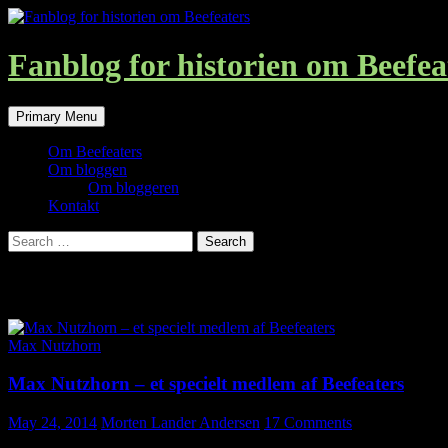
Skip
to
content
Fanblog for historien om Beefea
Search
Primary Menu
Om Beefeaters
Om bloggen
Om bloggeren
Kontakt
Search
for:
Category Archives: Max Nutzhorn
Max Nutzhorn
Max Nutzhorn – et specielt medlem af Beefeaters
May 24, 2014
Morten Lander Andersen
17 Comments