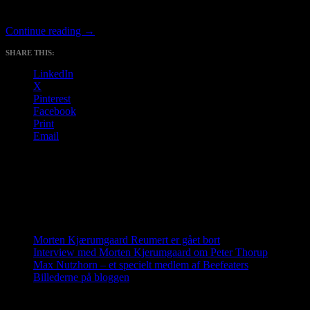
Længe siden – der er gået en del tid med at søge efter støtte til proje
Frandsen, Frank Villumsen og Morten Kjerumgaard om Max Nutzhorn – e
Max
Continue reading
→
Nutzhorn
SHARE THIS:
–
et
LinkedIn
specielt
X
medlem
Pinterest
af
Facebook
Beefeaters
Print
Email
Translator
Recent Posts
Morten Kjærumgaard Reumert er gået bort
Interview med Morten Kjerumgaard om Peter Thorup
Max Nutzhorn – et specielt medlem af Beefeaters
Billederne på bloggen
Archives